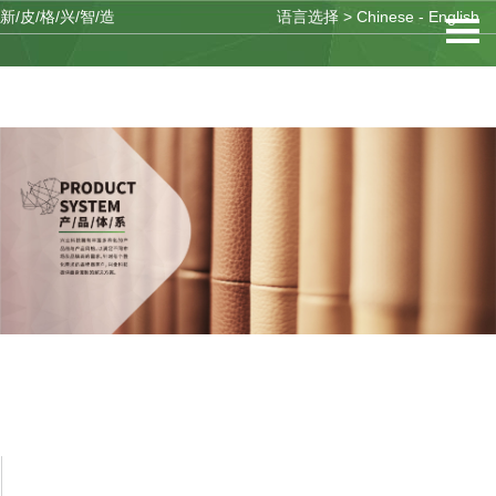
新/皮/格/兴/智/造
语言选择 >
Chinese
-
English