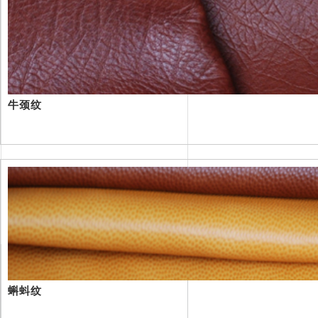
牛颈纹
蝌蚪纹