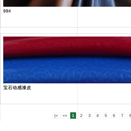
99#
宝石动感漆皮
|<
<<
1
2
3
4
5
6
7